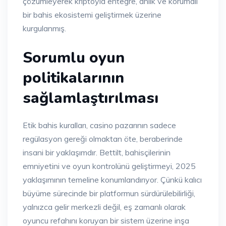
çözümleyerek kriptoyla entegre, anlık ve korumalı
bir bahis ekosistemi geliştirmek üzerine
kurgulanmış.
Sorumlu oyun
politikalarının
sağlamlaştırılması
Etik bahis kuralları, casino pazarının sadece
regülasyon gereği olmaktan öte, beraberinde
insani bir yaklaşımdır. Bettilt, bahisçilerinin
emniyetini ve oyun kontrolünü geliştirmeyi, 2025
yaklaşımının temeline konumlandırıyor. Çünkü kalıcı
büyüme sürecinde bir platformun sürdürülebilirliği,
yalnızca gelir merkezli değil, eş zamanlı olarak
oyuncu refahını koruyan bir sistem üzerine inşa