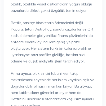
özellik, özellikle yasal kısıtlamaların yoğun olduğu
pazarlarda dikkat çekici özgürlük temin ediyor.
Bettilt, basitçe blockchain ödemelerini değil;
Papara, Jeton, AstroPay, sanatlı cüzdanlar ve QR
kodlu ödemeler gibi yenilikçi finans çözümlerini da
entegre ederek oyunculara geniş yelpaze
oluşturuyor. Her sistem farklı bir kullanıcı profiline
uyarlanıyor: bazı profiller gizliliğe, bazıları hızlı
ödeme ve düşük maliyetli işlem tercih ediyor.
Firma ayrıca, blok zinciri tabanlı veri takip
mekanizması sayesinde her işlem kaydının açık ve
doğrulanabilir olmasını mümkün kılıyor. Bu altyapı,
hem katılımcıların güvenini artırıyor hem de
Bettilt’in uluslararası standartlara koşulsuz uyumlu
kalmasını sağlıyor.