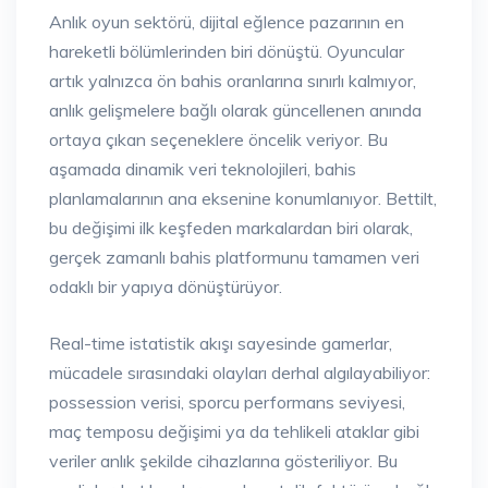
Anlık oyun sektörü, dijital eğlence pazarının en
hareketli bölümlerinden biri dönüştü. Oyuncular
artık yalnızca ön bahis oranlarına sınırlı kalmıyor,
anlık gelişmelere bağlı olarak güncellenen anında
ortaya çıkan seçeneklere öncelik veriyor. Bu
aşamada dinamik veri teknolojileri, bahis
planlamalarının ana eksenine konumlanıyor. Bettilt,
bu değişimi ilk keşfeden markalardan biri olarak,
gerçek zamanlı bahis platformunu tamamen veri
odaklı bir yapıya dönüştürüyor.
Real-time istatistik akışı sayesinde gamerlar,
mücadele sırasındaki olayları derhal algılayabiliyor:
possession verisi, sporcu performans seviyesi,
maç temposu değişimi ya da tehlikeli ataklar gibi
veriler anlık şekilde cihazlarına gösteriliyor. Bu