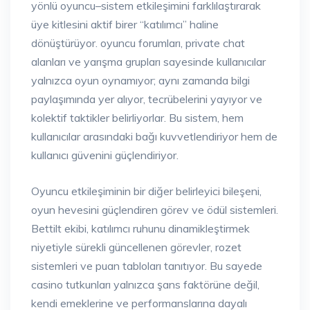
yönlü oyuncu–sistem etkileşimini farklılaştırarak
üye kitlesini aktif birer “katılımcı” haline
dönüştürüyor. oyuncu forumları, private chat
alanları ve yarışma grupları sayesinde kullanıcılar
yalnızca oyun oynamıyor; aynı zamanda bilgi
paylaşımında yer alıyor, tecrübelerini yayıyor ve
kolektif taktikler belirliyorlar. Bu sistem, hem
kullanıcılar arasındaki bağı kuvvetlendiriyor hem de
kullanıcı güvenini güçlendiriyor.
Oyuncu etkileşiminin bir diğer belirleyici bileşeni,
oyun hevesini güçlendiren görev ve ödül sistemleri.
Bettilt ekibi, katılımcı ruhunu dinamikleştirmek
niyetiyle sürekli güncellenen görevler, rozet
sistemleri ve puan tabloları tanıtıyor. Bu sayede
casino tutkunları yalnızca şans faktörüne değil,
kendi emeklerine ve performanslarına dayalı