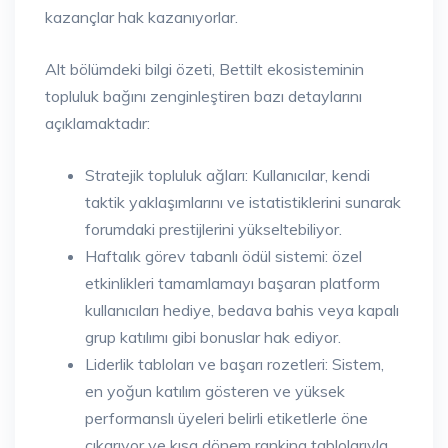
kazançlar hak kazanıyorlar.
Alt bölümdeki bilgi özeti, Bettilt ekosisteminin
topluluk bağını zenginleştiren bazı detaylarını
açıklamaktadır:
Stratejik topluluk ağları: Kullanıcılar, kendi
taktik yaklaşımlarını ve istatistiklerini sunarak
forumdaki prestijlerini yükseltebiliyor.
Haftalık görev tabanlı ödül sistemi: özel
etkinlikleri tamamlamayı başaran platform
kullanıcıları hediye, bedava bahis veya kapalı
grup katılımı gibi bonuslar hak ediyor.
Liderlik tabloları ve başarı rozetleri: Sistem,
en yoğun katılım gösteren ve yüksek
performanslı üyeleri belirli etiketlerle öne
çıkarıyor ve kısa dönem ranking tablolarıyla