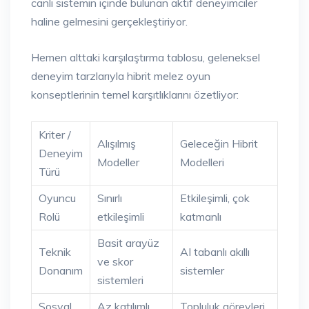
canlı sistemin içinde bulunan aktif deneyimciler
haline gelmesini gerçekleştiriyor.
Hemen alttaki karşılaştırma tablosu, geleneksel
deneyim tarzlarıyla hibrit melez oyun
konseptlerinin temel karşıtlıklarını özetliyor:
Kriter /
Alışılmış
Geleceğin Hibrit
Deneyim
Modeller
Modelleri
Türü
Oyuncu
Sınırlı
Etkileşimli, çok
Rolü
etkileşimli
katmanlı
Basit arayüz
Teknik
AI tabanlı akıllı
ve skor
Donanım
sistemler
sistemleri
Sosyal
Az katılımlı
Topluluk görevleri,