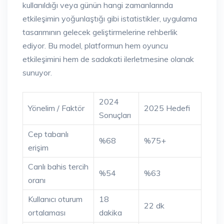
kullanıldığı veya günün hangi zamanlarında
etkileşimin yoğunlaştığı gibi istatistikler, uygulama
tasarımının gelecek geliştirmelerine rehberlik
ediyor. Bu model, platformun hem oyuncu
etkileşimini hem de sadakati ilerletmesine olanak
sunuyor.
2024
Yönelim / Faktör
2025 Hedefi
Sonuçları
Cep tabanlı
%68
%75+
erişim
Canlı bahis tercih
%54
%63
oranı
Kullanıcı oturum
18
22 dk
ortalaması
dakika