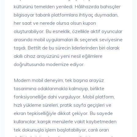
kültürünü temelden yeniledi. Hâlihazırda bahisçiler
bilgisayar tabanlı platformlara ihtiyaç duymadan,
her saat ve nerede olursa olsun kupon
oluşturabiliyor. Bu esneklik, özellikle aktif oyuncular
arasında mobil uygulamaları ilk seçenek seviyesine
taşıdı. Bettilt de bu sürecin liderlerinden biri olarak
akıllı cihaz arayüzünü yeni nesil eğilimlere
doğrultusunda modernize ediyor.
Modern mobil deneyim, tek başına arayüz
tasarımına odaklanmakla kalmayıp, birlikte
fonksiyonelliğe dahi vurguluyor. Mobil platform,
hızlı yükleme süreleri, pratik sayfa geçişleri ve
ekran tepkiselliğiyle dikkat çekiyor. Bu sayede
kullanıcılar, karışık menülerle vakit kaybetmeden
tek dokunuşla işlem başlatabiliyor, canlı oran