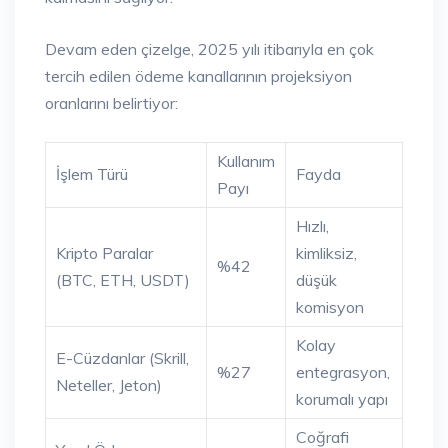
Devam eden çizelge, 2025 yılı itibarıyla en çok
tercih edilen ödeme kanallarının projeksiyon
oranlarını belirtiyor:
Kullanım
İşlem Türü
Fayda
Payı
Hızlı,
Kripto Paralar
kimliksiz,
%42
(BTC, ETH, USDT)
düşük
komisyon
Kolay
E-Cüzdanlar (Skrill,
%27
entegrasyon,
Neteller, Jeton)
korumalı yapı
Coğrafi