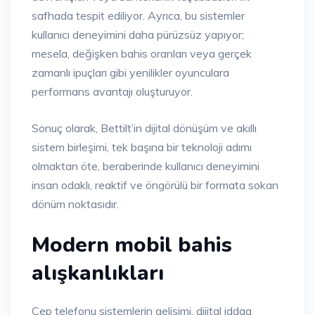
safhada tespit ediliyor. Ayrıca, bu sistemler
kullanıcı deneyimini daha pürüzsüz yapıyor;
mesela, değişken bahis oranları veya gerçek
zamanlı ipuçları gibi yenilikler oyunculara
performans avantajı oluşturuyor.
Sonuç olarak, Bettilt’in dijital dönüşüm ve akıllı
sistem birleşimi, tek başına bir teknoloji adımı
olmaktan öte, beraberinde kullanıcı deneyimini
insan odaklı, reaktif ve öngörülü bir formata sokan
dönüm noktasıdır.
Modern mobil bahis
alışkanlıkları
Cep telefonu sistemlerin gelişimi, dijital iddaa