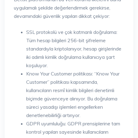
uygulamalı şekilde değerlendirmek gerekirse,
devamındaki güvenlik yapıları dikkat çekiyor:
SSL protokolü ve çok katmanlı doğrulama:
Tüm hesap bilgileri 256-bit şifreleme
standardıyla kriptolanıyor, hesap girişlerinde
iki adımlı kimlik doğrulama kullanıcıya şart
koşuluyor.
Know Your Customer politikası: “Know Your
Customer” politikası kapsamında,
kullanıcıların resmî kimlik bilgileri denetimli
biçimde güvenceye alınıyor. Bu doğrulama
süreci yasadışı işlemleri engellerken
denetlenebilirliği artırıyor.
GDPR uyumluluğu: GDPR prensiplerine tam
kontrol yapıları sayesinde kullanıcıların