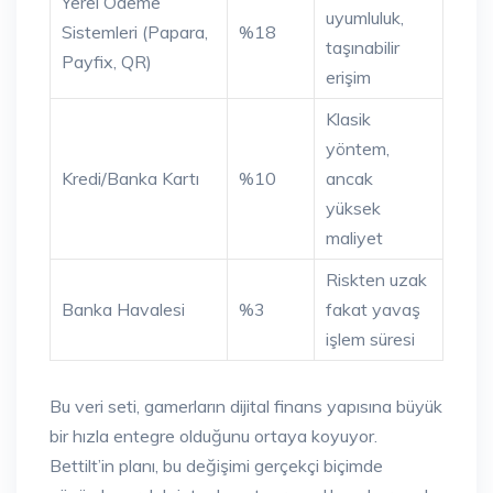
Yerel Ödeme
uyumluluk,
Sistemleri (Papara,
%18
taşınabilir
Payfix, QR)
erişim
Klasik
yöntem,
Kredi/Banka Kartı
%10
ancak
yüksek
maliyet
Riskten uzak
Banka Havalesi
%3
fakat yavaş
işlem süresi
Bu veri seti, gamerların dijital finans yapısına büyük
bir hızla entegre olduğunu ortaya koyuyor.
Bettilt’in planı, bu değişimi gerçekçi biçimde