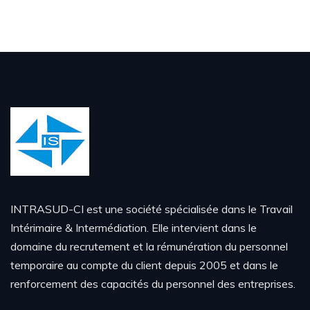
INTRASUD-CI est une société spécialisée dans le Travail
Intérimaire & Intermédiation. Elle intervient dans le
domaine du recrutement et la rémunération du personnel
temporaire au compte du client depuis 2005 et dans le
renforcement des capacités du personnel des entreprises.