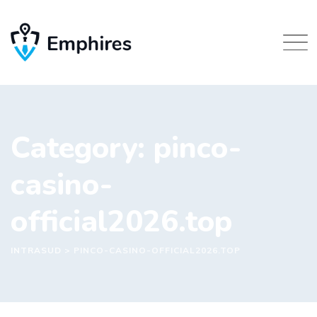
Skip
to
content
Category: pinco-
casino-
official2026.top
INTRASUD
>
PINCO-CASINO-OFFICIAL2026.TOP