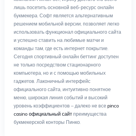
лишь посетить основной веб-ресурс онлайн
букмекера. Софт является альтернативным
решением мобильной версии, позволяет легко
использовать функционал официального сайта
и успешно ставить на любимые матчи и
команды там, где есть интернет покрытие.
Сегодня спортивный онлайн беттинг доступен
не только посредством стационарного
компьютера, но и с помощью мобильных
гаджетов. Лаконичный интерфейс
официального сайта, интуитивно понятное
меню, широкая линия событий и высокий
уровень коэффициентов – далеко не все
pinco
casino официальный сайт
преимущества
букмекерской конторы Пинко.