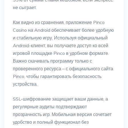
не сыграет.
Как видно из сравнения, приложение Pinco
Casino на Android обеспечивает более удобную
и стабильную игру. Используя официальный
Android-клиент, вы получаете доступ ко всей
игровой площадке Pinco в удобном формате.
Важно скачивать программу только с
проверенного ресурса – с официального сайта
Pinco, чтобы гарантировать безопасность
устройства.
SSL-шифрование защищает ваши данные, а
регулярные аудиты подтверждают
прозрачность игр. Мобильная версия сочетает
удобство и полный функционал без