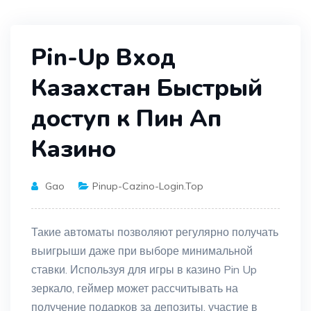
Pin-Up Вход
Казахстан Быстрый
доступ к Пин Ап
Казино
Gao
Pinup-Cazino-Login.top
Такие автоматы позволяют регулярно получать
выигрыши даже при выборе минимальной
ставки. Используя для игры в казино Pin Up
зеркало, геймер может рассчитывать на
получение подарков за депозиты, участие в