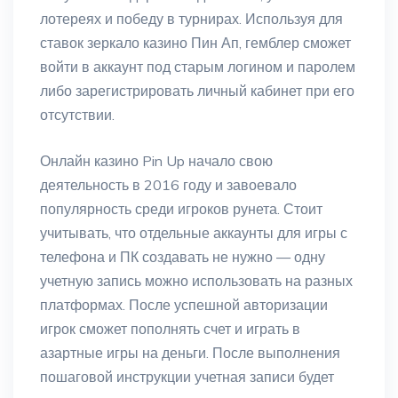
лотереях и победу в турнирах. Используя для
ставок зеркало казино Пин Ап, гемблер сможет
войти в аккаунт под старым логином и паролем
либо зарегистрировать личный кабинет при его
отсутствии.
Онлайн казино Pin Up начало свою
деятельность в 2016 году и завоевало
популярность среди игроков рунета. Стоит
учитывать, что отдельные аккаунты для игры с
телефона и ПК создавать не нужно — одну
учетную запись можно использовать на разных
платформах. После успешной авторизации
игрок сможет пополнять счет и играть в
азартные игры на деньги. После выполнения
пошаговой инструкции учетная записи будет