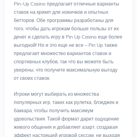
Pin-Up Casino предлагает отличные варианты
ставок на крикет для новичков и опытных
бетторов. Обе программы разработаны для
того, чтобы дать игрокам больше пользы от их
денег и сделать игру в Pin Up Casino еще более
выгодной! Но и это еще не все – Pin Up также
предлагает множество вариантов ставок и
спортивных клубов, так что вы можете быть
уверены, что получите максимальную выгоду
от своих ставок.
Игроки могут выбирать из множества
популярных игр, таких как рулетка, блэкджек и
баккара, чтобы получить максимум
удовольствия. Такой формат дарит ощущение
живого общения и добавляет азарт, создавая
эффект настоящей игровой сессии, не выходя