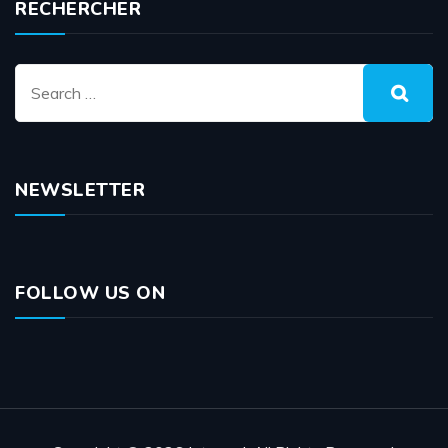
RECHERCHER
NEWSLETTER
FOLLOW US ON