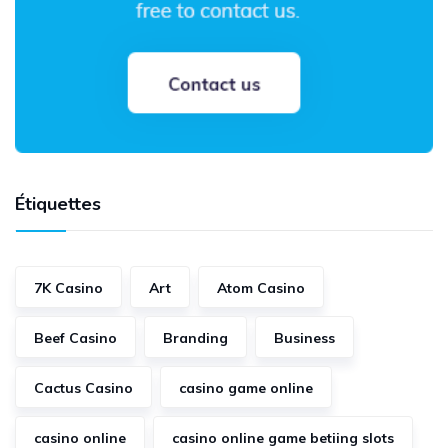
Étiquettes
7K Casino
Art
Atom Casino
Beef Casino
Branding
Business
Cactus Casino
casino game online
casino online
casino online game betiing slots