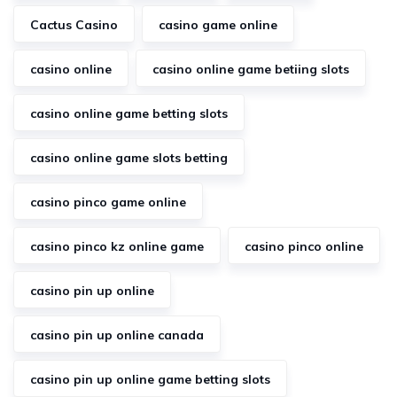
Cactus Casino
casino game online
casino online
casino online game betiing slots
casino online game betting slots
casino online game slots betting
casino pinco game online
casino pinco kz online game
casino pinco online
casino pin up online
casino pin up online canada
casino pin up online game betting slots