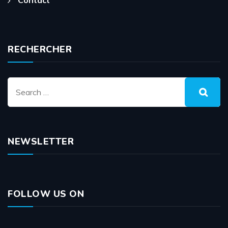
Contact
RECHERCHER
NEWSLETTER
FOLLOW US ON