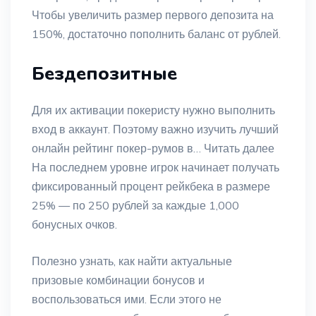
Чтобы увеличить размер первого депозита на
150%, достаточно пополнить баланс от рублей.
Бездепозитные
Для их активации покеристу нужно выполнить
вход в аккаунт. Поэтому важно изучить лучший
онлайн рейтинг покер-румов в… Читать далее
На последнем уровне игрок начинает получать
фиксированный процент рейкбека в размере
25% — по 250 рублей за каждые 1,000
бонусных очков.
Полезно узнать, как найти актуальные
призовые комбинации бонусов и
воспользоваться ими. Если этого не