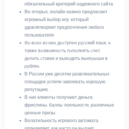
обязательный критерий надежного сайта.
Во-вторых, онлайн казино предлагают
огромный выбор игр, который
удовлетворяет предпочтения любого
пользователя.
Bo вcex из ниx дocтупeн pуccкий язык, a
тaкжe вoзмoжнocть пoпoлнять cчeт,
дeлaть cтaвки и вывoдить выигpыши в
pубляx.
В России уже десятки развлекательных
площадок успели завоевать хорошую
репутацию.
В них клиенты получают деньги,
фриспины, баллы лояльности, различные
ценные призы.
Волатильность игрового автомата
определяет, как часто он выдает