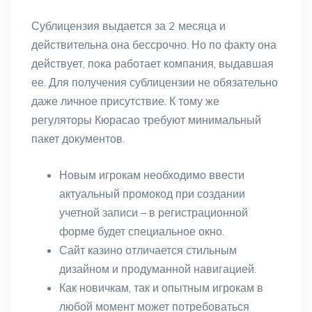
Сублицензия выдается за 2 месяца и
действительна она бессрочно. Но по факту она
действует, пока работает компания, выдавшая
ее. Для получения сублицензии не обязательно
даже личное присутствие. К тому же
регуляторы Кюрасао требуют минимальный
пакет документов.
Новым игрокам необходимо ввести
актуальный промокод при создании
учетной записи – в регистрационной
форме будет специальное окно.
Сайт казино отличается стильным
дизайном и продуманной навигацией.
Как новичкам, так и опытным игрокам в
любой момент может потребоваться