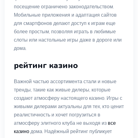
посещение ограничено законодательством.
Мобильные приложения и адаптация сайтов
для смартфонов делают доступ к играм еще
более простым, позволяя играть в любимые
слоты или настольные игры даже в дороге или
дома.
рейтинг казино
Важной частью ассортимента стали и новые
тренды, такие как живые дилеры, которые
создают атмосферу настоящего казино. Игры с
живыми дилерами актуальны для тех, кто ценит
реалистичность и хочет погрузиться в
атмосферу элитного клуба не выходя из
все
казино
дома. Надёжный рейтинг публикует