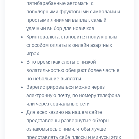
пятибарабанные автоматы с
популярными фруктовыми символами и
простыми линиями выплат, самый
удачный выбор для новичков.
Криптовалюта становится популярным
способом оплаты в онлайн азартных
играх.
В то время как слоты с низкой
волатильностью обещают более частые,
но небольшие выплаты.
Зарегистрироваться можно через
электронную почту, по номеру телефона
или через социальные сети.
Для всех казино на нашем сайте
представлены развернутые обзоры —
ознакомьтесь с ними, чтобы лучше
представлять себе плюсы и минусы этих