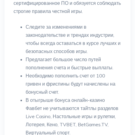
сертифицированное ПО и обязуется соблюдать
строгие правила честной игры.
Следите за изменениями в
законодательстве и трендах индустрии,
чтобы всегда оставаться в курсе лучших и
безопасных способов игры.
Предлагает большое число путей
пополнения счета и быстрые выплаты.
Необходимо пополнить счет от 100
гривен и фриспины будут начислены на
бонусный счет.
В отыгрыше бонуса онлайн-казино
Фавбет не учитываются тайтлы разделов
Live Casino, Настольные игры и рулетки,
Лотерея, Кено, TVBET, BetGames.TV,
Виртуальный спорт.