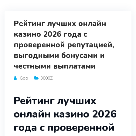
Рейтинг лучших онлайн
казино 2026 года с
проверенной репутацией,
выгодными бонусами и
честными выплатами
Gao
3000Z
Рейтинг лучших
онлайн казино 2026
года с проверенной