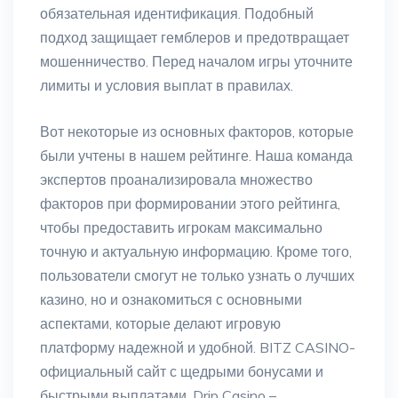
обязательная идентификация. Подобный
подход защищает гемблеров и предотвращает
мошенничество. Перед началом игры уточните
лимиты и условия выплат в правилах.
Вот некоторые из основных факторов, которые
были учтены в нашем рейтинге. Наша команда
экспертов проанализировала множество
факторов при формировании этого рейтинга,
чтобы предоставить игрокам максимально
точную и актуальную информацию. Кроме того,
пользователи смогут не только узнать о лучших
казино, но и ознакомиться с основными
аспектами, которые делают игровую
платформу надежной и удобной. BITZ CASINO-
официальный сайт с щедрыми бонусами и
быстрыми выплатами. Drip Casino –