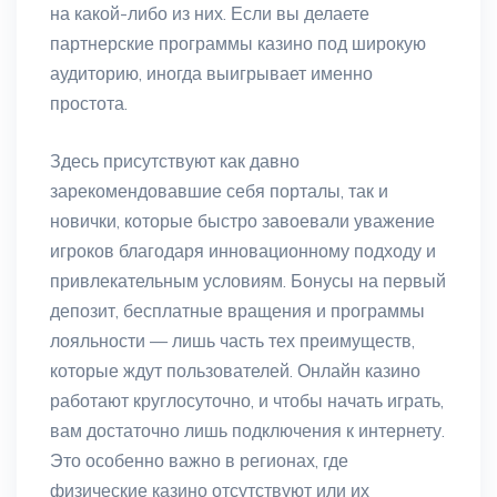
на какой-либо из них. Если вы делаете
партнерские программы казино под широкую
аудиторию, иногда выигрывает именно
простота.
Здесь присутствуют как давно
зарекомендовавшие себя порталы, так и
новички, которые быстро завоевали уважение
игроков благодаря инновационному подходу и
привлекательным условиям. Бонусы на первый
депозит, бесплатные вращения и программы
лояльности — лишь часть тех преимуществ,
которые ждут пользователей. Онлайн казино
работают круглосуточно, и чтобы начать играть,
вам достаточно лишь подключения к интернету.
Это особенно важно в регионах, где
физические казино отсутствуют или их