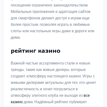
посещение ограничено законодательством.
Мобильные приложения и адаптация сайтов
для смартфонов делают доступ к играм еще
более простым, позволяя играть в любимые
слоты или настольные игры даже в дороге или
дома.
рейтинг казино
Важной частью ассортимента стали и новые
тренды, такие как живые дилеры, которые
создают атмосферу настоящего казино. Игры с
живыми дилерами актуальны для тех, кто ценит
реалистичность и хочет погрузиться в
атмосферу элитного клуба не выходя из
все
казино
дома. Надёжный рейтинг публикует