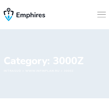
Skip
to
content
Category: 3000Z
INTRASUD
>
WWW.INFINPLAN.RU
>
3000Z