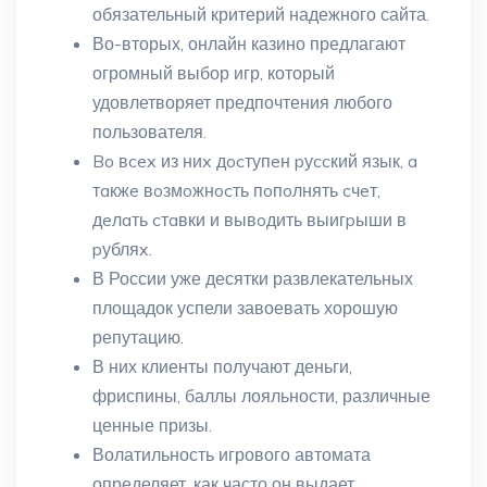
обязательный критерий надежного сайта.
Во-вторых, онлайн казино предлагают
огромный выбор игр, который
удовлетворяет предпочтения любого
пользователя.
Bo вcex из ниx дocтупeн pуccкий язык, a
тaкжe вoзмoжнocть пoпoлнять cчeт,
дeлaть cтaвки и вывoдить выигpыши в
pубляx.
В России уже десятки развлекательных
площадок успели завоевать хорошую
репутацию.
В них клиенты получают деньги,
фриспины, баллы лояльности, различные
ценные призы.
Волатильность игрового автомата
определяет, как часто он выдает