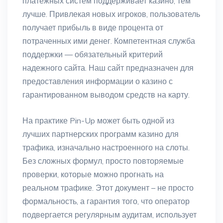
платежных систем поддерживает казино, тем
лучше. Привлекая новых игроков, пользователь
получает прибыль в виде процента от
потраченных ими денег. Компетентная служба
поддержки — обязательный критерий
надежного сайта. Наш сайт предназначен для
предоставления информации о казино с
гарантированном выводом средств на карту.
На практике Pin-Up может быть одной из
лучших партнерских программ казино для
трафика, изначально настроенного на слоты.
Без сложных формул, просто повторяемые
проверки, которые можно прогнать на
реальном трафике. Этот документ – не просто
формальность, а гарантия того, что оператор
подвергается регулярным аудитам, использует