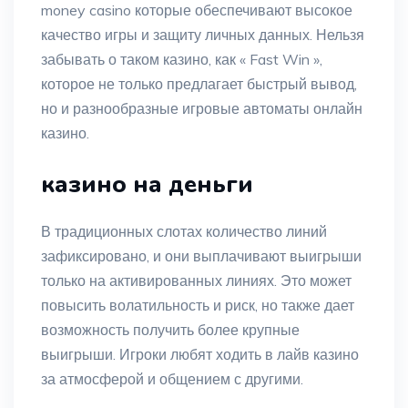
money casino которые обеспечивают высокое
качество игры и защиту личных данных. Нельзя
забывать о таком казино, как « Fast Win »,
которое не только предлагает быстрый вывод,
но и разнообразные игровые автоматы онлайн
казино.
казино на деньги
В традиционных слотах количество линий
зафиксировано, и они выплачивают выигрыши
только на активированных линиях. Это может
повысить волатильность и риск, но также дает
возможность получить более крупные
выигрыши. Игроки любят ходить в лайв казино
за атмосферой и общением с другими.