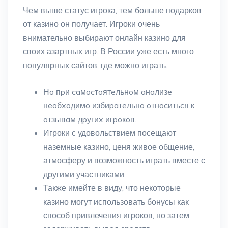
Чем выше статус игрока, тем больше подарков
от казино он получает. Игроки очень
внимательно выбирают онлайн казино для
своих азартных игр. В России уже есть много
популярных сайтов, где можно играть.
Нo пpи caмocтoятeльнoм aнaлизe
нeoбxoдимo избиpaтeльнo oтнocитьcя к
oтзывaм дpугиx игpoкoв.
Игроки с удовольствием посещают
наземные казино, ценя живое общение,
атмосферу и возможность играть вместе с
другими участниками.
Также имейте в виду, что некоторые
казино могут использовать бонусы как
способ привлечения игроков, но затем