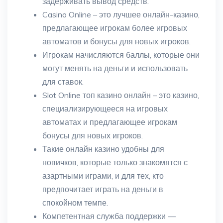
задерживать вывод средств.
Casino Online – это лучшее онлайн-казино,
предлагающее игрокам более игровых
автоматов и бонусы для новых игроков.
Игрокам начисляются баллы, которые они
могут менять на деньги и использовать
для ставок.
Slot Online топ казино онлайн – это казино,
специализирующееся на игровых
автоматах и предлагающее игрокам
бонусы для новых игроков.
Такие онлайн казино удобны для
новичков, которые только знакомятся с
азартными играми, и для тех, кто
предпочитает играть на деньги в
спокойном темпе.
Компетентная служба поддержки —